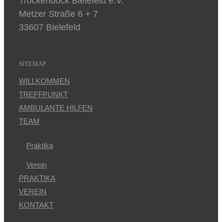
Trockendock Bielefeld e.V.
Metzer Straße 6 + 7
33607 Bielefeld
SITEMAP
WILLKOMMEN
TREFFPUNKT
AMBULANTE HILFEN
TEAM
Praktika
Verein
PRAKTIKA
VEREIN
KONTAKT