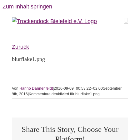
Zum Inhalt springen
Zurück
blurflake1.png
Von
Hanno Dannenfeldt
|
2016-09-09T00:53:22+02:00
September
9th, 2016
|
Kommentare deaktiviert
für blurflake1.png
Share This Story, Choose Your
Platform!