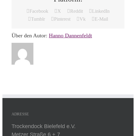
Facebook
X
Reddit
LinkedIn
Tumblr
Pinterest
Vk
E-Mail
Über den Autor:
Hanno Dannenfeldt
ADRESSE
Trockendock Bielefeld e.V.
Metzer Straße 6 + 7