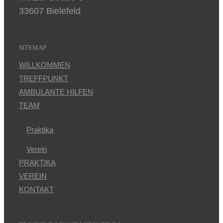
33607 Bielefeld
SITEMAP
WILLKOMMEN
TREFFPUNKT
AMBULANTE HILFEN
TEAM
Praktika
Verein
PRAKTIKA
VEREIN
KONTAKT