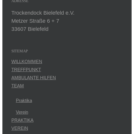
ADRESSE
Trockendock Bielefeld e.V.
Metzer Straße 6 + 7
33607 Bielefeld
SITEMAP
WILLKOMMEN
TREFFPUNKT
AMBULANTE HILFEN
TEAM
Praktika
Verein
PRAKTIKA
VEREIN