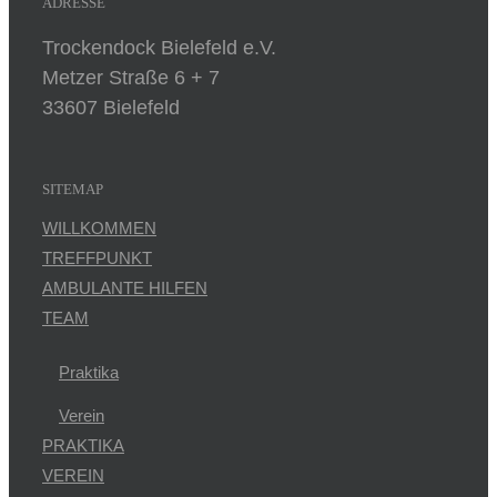
ADRESSE
Trockendock Bielefeld e.V.
Metzer Straße 6 + 7
33607 Bielefeld
SITEMAP
WILLKOMMEN
TREFFPUNKT
AMBULANTE HILFEN
TEAM
Praktika
Verein
PRAKTIKA
VEREIN